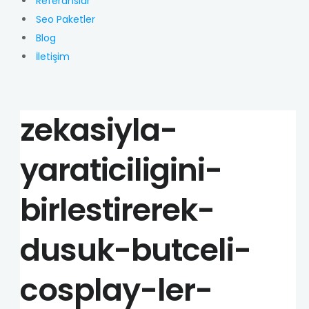
Referanslar
Seo Paketler
Blog
İletişim
zekasiyla-
yaraticiligini-
birlestirerek-
dusuk-butceli-
cosplay-ler-