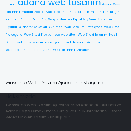
adana web tasarım
firması
Adana Web
Tasarım Firmaları
Adana Web Tasarım Hizmetleri
Bilişim Firmaları
Bilişim
Firmaları Adana
Dijital Alış Veriş Sistemleri
Dijital Alış Veriş Sistemleri
Fiyatları
e-ticaret paketleri
Kurumsal Web Tasarım
Profesyonel Web Sitesi
Profesyonel Web Sitesi Fiyatları
seo
web sitesi
Web Sitesi Tasarımı Nasıl
Olmalı
web sitesi yaptırmak istiyorum
web tasarım
Web Tasarım Firmaları
Web Tasarım Firmaları Adana
Web Tasarım Hizmetleri
Twinsseoo Web I Yazılım Ajansı on Instagram
Hakkımızda
Twinsseoo Web | Yazılım Ajansı Merkezi Adana'da Bulunan ve
Adana Başta Olmak Üzere Yurt İçi ve Dışı Müşterilerine Hizmet
Veren Bir Web Yazılım Kuruluşudur.