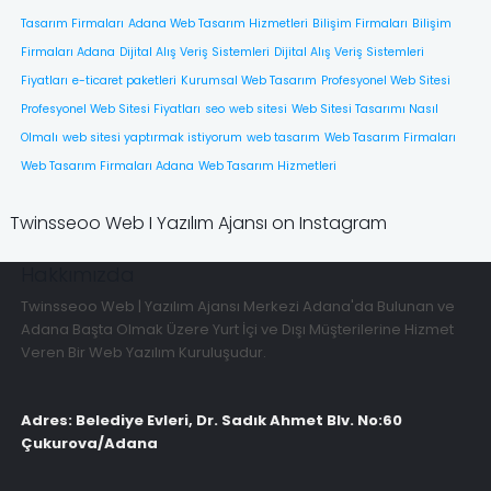
Tasarım Firmaları
Adana Web Tasarım Hizmetleri
Bilişim Firmaları
Bilişim
Firmaları Adana
Dijital Alış Veriş Sistemleri
Dijital Alış Veriş Sistemleri
Fiyatları
e-ticaret paketleri
Kurumsal Web Tasarım
Profesyonel Web Sitesi
Profesyonel Web Sitesi Fiyatları
seo
web sitesi
Web Sitesi Tasarımı Nasıl
Olmalı
web sitesi yaptırmak istiyorum
web tasarım
Web Tasarım Firmaları
Web Tasarım Firmaları Adana
Web Tasarım Hizmetleri
Twinsseoo Web I Yazılım Ajansı on Instagram
Hakkımızda
Twinsseoo Web | Yazılım Ajansı Merkezi Adana'da Bulunan ve
Adana Başta Olmak Üzere Yurt İçi ve Dışı Müşterilerine Hizmet
Veren Bir Web Yazılım Kuruluşudur.
Adres: Belediye Evleri, Dr. Sadık Ahmet Blv. No:60
Çukurova/Adana