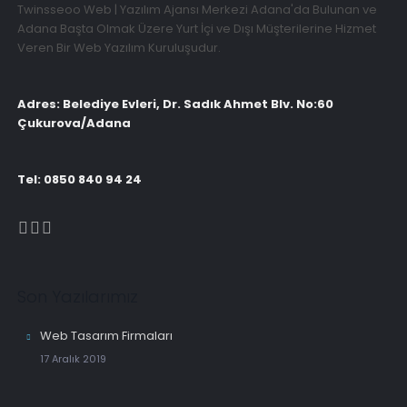
Twinsseoo Web | Yazılım Ajansı Merkezi Adana'da Bulunan ve
Adana Başta Olmak Üzere Yurt İçi ve Dışı Müşterilerine Hizmet
Veren Bir Web Yazılım Kuruluşudur.
Adres: Belediye Evleri, Dr. Sadık Ahmet Blv. No:60
Çukurova/Adana
Tel: 0850 840 94 24
Son Yazılarımız
Web Tasarım Firmaları
17 Aralık 2019