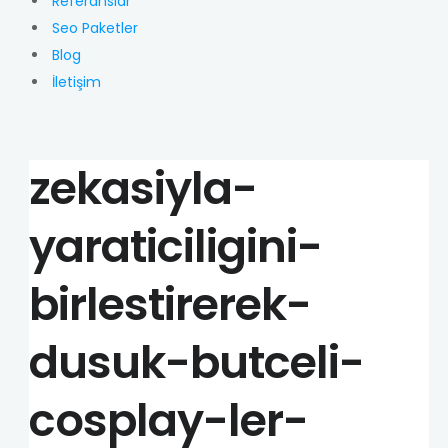
Referanslar
Seo Paketler
Blog
İletişim
zekasiyla-
yaraticiligini-
birlestirerek-
dusuk-butceli-
cosplay-ler-