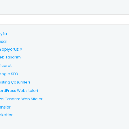
yfa
sal
Yapıyoruz ?
eb Tasarım
Ticaret
oogle SEO
sting Çözümleri
rdPress Websiteleri
el Tasarım Web Siteleri
anslar
aketler