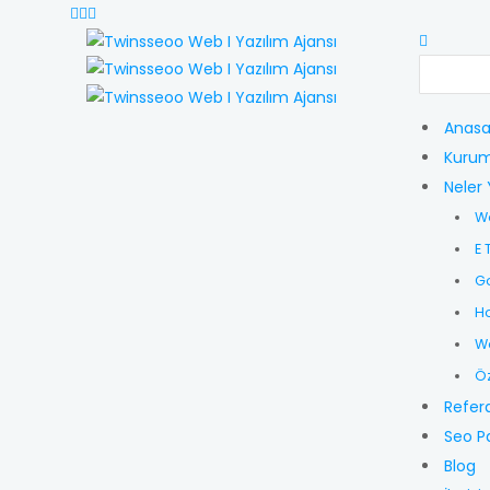
Anasa
Kurum
Neler 
W
E 
G
Ho
Wo
Öz
Refer
Seo P
Blog