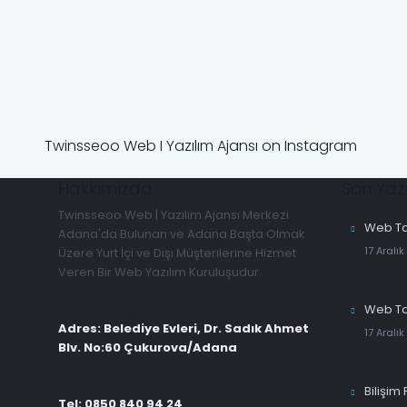
Twinsseoo Web I Yazılım Ajansı on Instagram
Hakkımızda
Son Yazı
Twinsseoo Web | Yazılım Ajansı Merkezi
Web Ta
Adana'da Bulunan ve Adana Başta Olmak
17 Aralık
Üzere Yurt İçi ve Dışı Müşterilerine Hizmet
Veren Bir Web Yazılım Kuruluşudur.
Web Ta
Adres: Belediye Evleri, Dr. Sadık Ahmet
17 Aralık
Blv. No:60 Çukurova/Adana
Bilişim 
Tel: 0850 840 94 24