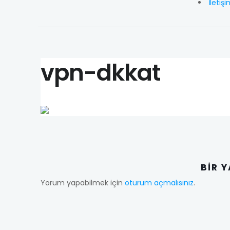
İletiş
vpn-dkkat
BIR 
Yorum yapabilmek için
oturum açmalısınız
.