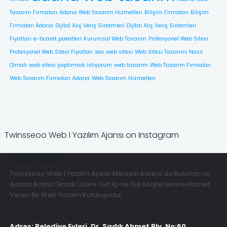
Tasarım Firmaları
Adana Web Tasarım Hizmetleri
Bilişim Firmaları
Bilişim
Firmaları Adana
Dijital Alış Veriş Sistemleri
Dijital Alış Veriş Sistemleri
Fiyatları
e-ticaret paketleri
Kurumsal Web Tasarım
Profesyonel Web Sitesi
Profesyonel Web Sitesi Fiyatları
seo
web sitesi
Web Sitesi Tasarımı Nasıl
Olmalı
web sitesi yaptırmak istiyorum
web tasarım
Web Tasarım Firmaları
Web Tasarım Firmaları Adana
Web Tasarım Hizmetleri
Twinsseoo Web I Yazılım Ajansı on Instagram
Hakkımızda
Twinsseoo Web | Yazılım Ajansı Merkezi Adana'da Bulunan ve
Adana Başta Olmak Üzere Yurt İçi ve Dışı Müşterilerine Hizmet
Veren Bir Web Yazılım Kuruluşudur.
Adres: Belediye Evleri, Dr. Sadık Ahmet Blv. No:60