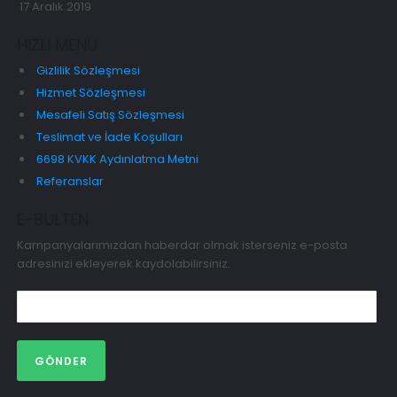
17 Aralık 2019
HIZLI MENÜ
Gizlilik Sözleşmesi
Hizmet Sözleşmesi
Mesafeli Satış Sözleşmesi
Teslimat ve İade Koşulları
6698 KVKK Aydınlatma Metni
Referanslar
E-BÜLTEN
Kampanyalarımızdan haberdar olmak isterseniz e-posta
adresinizi ekleyerek kaydolabilirsiniz.
GÖNDER