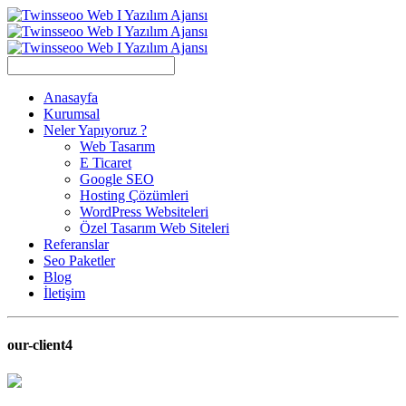
Anasayfa
Kurumsal
Neler Yapıyoruz ?
Web Tasarım
E Ticaret
Google SEO
Hosting Çözümleri
WordPress Websiteleri
Özel Tasarım Web Siteleri
Referanslar
Seo Paketler
Blog
İletişim
our-client4