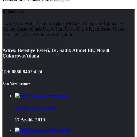
Hakkımızda
Twinsseoo Web | Yazılım Ajansı Merkezi Adana'da Bulunan ve
Adana Başta Olmak Üzere Yurt İçi ve Dışı Müşterilerine Hizmet
Veren Bir Web Yazılım Kuruluşudur.
Adres: Belediye Evleri, Dr. Sadık Ahmet Blv. No:60
Çukurova/Adana
Tel: 0850 840 94 24
Son Yazılarımız
Web Tasarım Firmaları
17 Aralık 2019