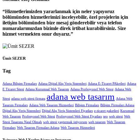
Hizmetlerimizden yararlanmak için neler yapıyoruz
bölümünden hizmetlerimizi inceleyebilir, özel projelerin için
iletişim bölümünden bize mesaj gönderebilir veya telefon
numaralarımızdan bizimle direk irtibat kurabilirsiniz. Size
hizmet vermekten onur duyarız.
Ümit SEZER
Tag
Adana Bilişim Firmaları
Adana Dijital Alış Veriş Sistemleri
Adana E-Ticaret PAketleri
Adana
E Ticaret Sitesi
Adana Kurumsal Web Tasarım
Adana Profesyonel Web Sitesi
Adana Web
adana web tasarım
Sitesi
adana web sitesi firması
Adana Web
Tasarım Firmaları
Adana Web Tasarım Hizmetleri
Bilişim Firmaları
Bilişim Firmaları Adana
Dijital Alış Veriş Sistemleri
Dijital Alış Veriş Sistemleri Fiyatları
e-ticaret paketleri
Kurumsal
Web Tasarım
Profesyonel Web Sitesi
Profesyonel Web Sitesi Fiyatları
seo
web sitesi
Web
Sitesi Tasarımı Nasıl Olmalı
web sitesi yaptırmak istiyorum
web tasarım
Web Tasarım
Firmaları
Web Tasarım Firmaları Adana
Web Tasarım Hizmetleri
Twinsseoo Web I Yazılım Ajansı on Instagram