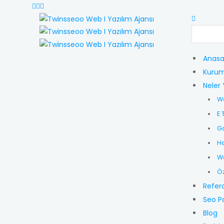
Anasa
Kurum
Neler 
W
E 
G
Ho
Wo
Öz
Refer
Seo P
Blog