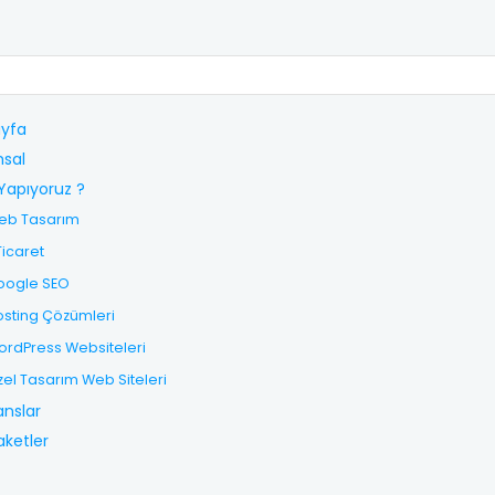
yfa
sal
Yapıyoruz ?
eb Tasarım
Ticaret
oogle SEO
sting Çözümleri
rdPress Websiteleri
el Tasarım Web Siteleri
anslar
aketler