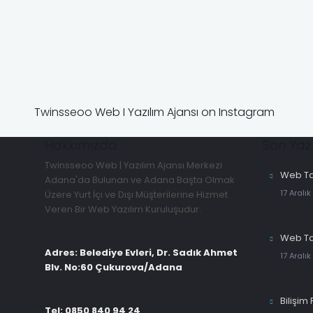
Twinsseoo Web I Yazılım Ajansı on Instagram
Hakkımızda
Son Yazı
Twinsseoo Web | Yazılım Ajansı Merkezi
Web Ta
Adana'da Bulunan ve Adana Başta Olmak
17 Aralık
Üzere Yurt İçi ve Dışı Müşterilerine Hizmet
Veren Bir Web Yazılım Kuruluşudur.
Web Ta
Adres: Belediye Evleri, Dr. Sadık Ahmet
17 Aralık
Blv. No:60 Çukurova/Adana
Bilişim 
Tel: 0850 840 94 24