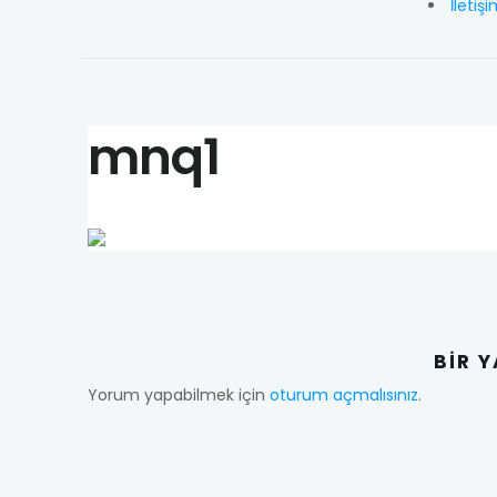
İletiş
mnq1
BIR 
Yorum yapabilmek için
oturum açmalısınız
.