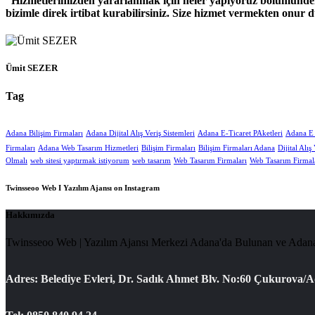
Hizmetlerimizden yararlanmak için neler yapıyoruz bölümünden h
bizimle direk irtibat kurabilirsiniz. Size hizmet vermekten onur d
Ümit SEZER
Tag
Adana Bilişim Firmaları
Adana Dijital Alış Veriş Sistemleri
Adana E-Ticaret PAketleri
Adana E T
Firmaları
Adana Web Tasarım Hizmetleri
Bilişim Firmaları
Bilişim Firmaları Adana
Dijital Alış
Olmalı
web sitesi yaptırmak istiyorum
web tasarım
Web Tasarım Firmaları
Web Tasarım Firmal
Twinsseoo Web I Yazılım Ajansı on Instagram
Hakkımızda
Twinsseoo Web | Yazılım Ajansı Merkezi Adana'da Bulunan ve Adana 
Adres: Belediye Evleri, Dr. Sadık Ahmet Blv. No:60 Çukurova/