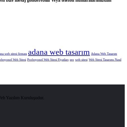
nden bize mesaj gönderebilir veya telefon numaralarımızdan
adana web tasarım
na web sitesi firması
Adana Web Tasarım
ofesyonel Web Sitesi
Profesyonel Web Sitesi Fiyatları
seo
web sitesi
Web Sitesi Tasarımı Nasıl
Web Yazılım Kuruluşudur.