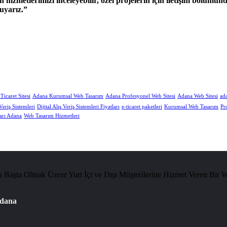
izmetlerimizi inceleyebilir, özel projelerin için iletişim bölümü
uyarız.
icaret Sitesi
Adana Kurumsal Web Tasarım
Adana Profesyonel Web Sitesi
Adana Web Sitesi
ada
 Veriş Sistemleri
Dijital Alış Veriş Sistemleri Fiyatları
e-ticaret paketleri
Kurumsal Web Tasarım
Pr
arı Adana
Web Tasarım Hizmetleri
Başta Olmak Üzere Yurt İçi ve Dışı Müşterilerine Hizmet Veren Bir 
Adana