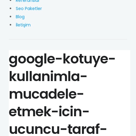
Referanslar
Seo Paketler
Blog
İletişim
google-kotuye-
kullanimla-
mucadele-
etmek-icin-
ucuncu-taraf-