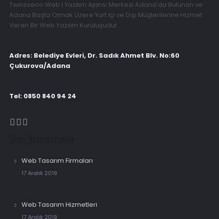
Twinsseoo Web | Yazılım Ajansı Merkezi Adana'da Bulunan ve
Adana Başta Olmak Üzere Yurt İçi ve Dışı Müşterilerine Hizmet
Veren Bir Web Yazılım Kuruluşudur.
Adres: Belediye Evleri, Dr. Sadık Ahmet Blv. No:60
Çukurova/Adana
Tel: 0850 840 94 24
Son Yazılarımız
Web Tasarım Firmaları
17 Aralık 2019
Web Tasarım Hizmetleri
17 Aralık 2019