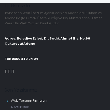
Hakkımızda
Twinsseoo Web | Yazılım Ajansı Merkezi Adana'da Bulunan ve
Adana Başta Olmak Üzere Yurt İçi ve Dışı Müşterilerine Hizmet
Veren Bir Web Yazılım Kuruluşudur.
Adres: Belediye Evleri, Dr. Sadık Ahmet Blv. No:60
Çukurova/Adana
Tel: 0850 840 94 24
Son Yazılarımız
Web Tasarım Firmaları
17 Aralık 2019