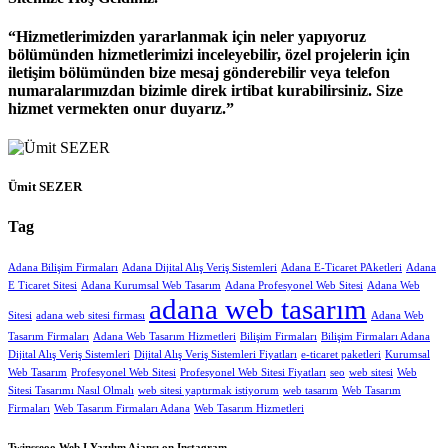
Hizmetlerimizden yararlanmak için neler yapıyoruz
bölümünden hizmetlerimizi inceleyebilir, özel projelerin için
iletişim bölümünden bize mesaj gönderebilir veya telefon
numaralarımızdan bizimle direk irtibat kurabilirsiniz. Size
hizmet vermekten onur duyarız.
Ümit SEZER
Tag
Adana Bilişim Firmaları
Adana Dijital Alış Veriş Sistemleri
Adana E-Ticaret PAketleri
Adana
E Ticaret Sitesi
Adana Kurumsal Web Tasarım
Adana Profesyonel Web Sitesi
Adana Web
adana web tasarım
Sitesi
adana web sitesi firması
Adana Web
Tasarım Firmaları
Adana Web Tasarım Hizmetleri
Bilişim Firmaları
Bilişim Firmaları Adana
Dijital Alış Veriş Sistemleri
Dijital Alış Veriş Sistemleri Fiyatları
e-ticaret paketleri
Kurumsal
Web Tasarım
Profesyonel Web Sitesi
Profesyonel Web Sitesi Fiyatları
seo
web sitesi
Web
Sitesi Tasarımı Nasıl Olmalı
web sitesi yaptırmak istiyorum
web tasarım
Web Tasarım
Firmaları
Web Tasarım Firmaları Adana
Web Tasarım Hizmetleri
Twinsseoo Web I Yazılım Ajansı on Instagram