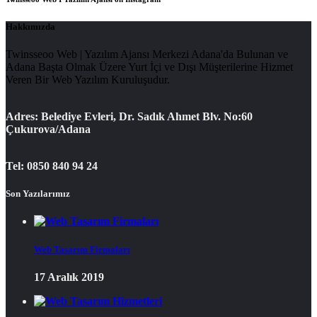
Hakkımızda
Twinsseoo Web | Yazılım Ajansı Merkezi Adana'da Bulunan ve
Adana Başta Olmak Üzere Yurt İçi ve Dışı Müşterilerine Hizmet
Veren Bir Web Yazılım Kuruluşudur.
Adres: Belediye Evleri, Dr. Sadık Ahmet Blv. No:60
Çukurova/Adana
Tel: 0850 840 94 24
Son Yazılarımız
Web Tasarım Firmaları
17 Aralık 2019