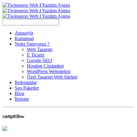
Anasayfa
Kurumsal
Neler Yapıyoruz ?
Web Tasarım
E Ticaret
Google SEO
Hosting Çözümleri
WordPress Websiteleri
Özel Tasarım Web Siteleri
Referanslar
Seo Paketler
Blog
İletişim
cnttp03bw