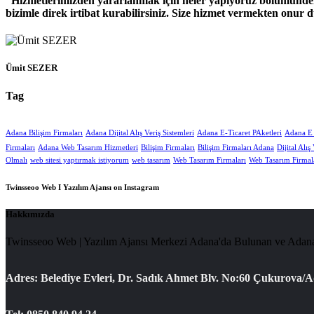
Hizmetlerimizden yararlanmak için neler yapıyoruz bölümünden h
bizimle direk irtibat kurabilirsiniz. Size hizmet vermekten onur d
Ümit SEZER
Tag
Adana Bilişim Firmaları
Adana Dijital Alış Veriş Sistemleri
Adana E-Ticaret PAketleri
Adana E T
Firmaları
Adana Web Tasarım Hizmetleri
Bilişim Firmaları
Bilişim Firmaları Adana
Dijital Alış
Olmalı
web sitesi yaptırmak istiyorum
web tasarım
Web Tasarım Firmaları
Web Tasarım Firmal
Twinsseoo Web I Yazılım Ajansı on Instagram
Hakkımızda
Twinsseoo Web | Yazılım Ajansı Merkezi Adana'da Bulunan ve Adana 
Adres: Belediye Evleri, Dr. Sadık Ahmet Blv. No:60 Çukurova/