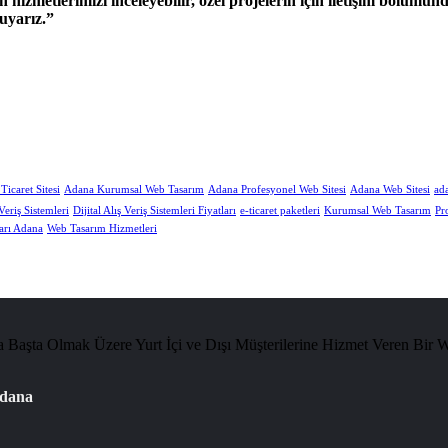
izmetlerimizi inceleyebilir, özel projelerin için iletişim bölümü
uyarız.
icaret Sitesi
Adana Kurumsal Web Tasarım
Adana Profesyonel Web Sitesi
Adana Web Sitesi
ada
 Veriş Sistemleri
Dijital Alış Veriş Sistemleri Fiyatları
e-ticaret paketleri
Kurumsal Web Tasarım
Pr
arı Adana
Web Tasarım Hizmetleri
Başta Olmak Üzere Yurt İçi ve Dışı Müşterilerine Hizmet Veren Bir 
Adana