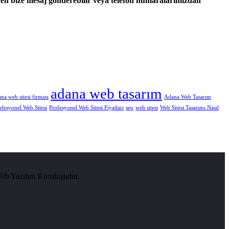
nden bize mesaj gönderebilir veya telefon numaralarımızdan
adana web tasarım
na web sitesi firması
Adana Web Tasarım
ofesyonel Web Sitesi
Profesyonel Web Sitesi Fiyatları
seo
web sitesi
Web Sitesi Tasarımı Nasıl
Web Yazılım Kuruluşudur.