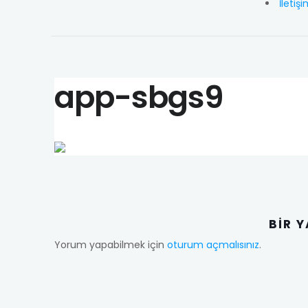
İletiş
app-sbgs9
BIR 
Yorum yapabilmek için
oturum açmalısınız
.