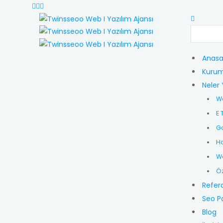
Anasa
Kurum
Neler 
W
E 
G
Ho
Wo
Öz
Refer
Seo P
Blog