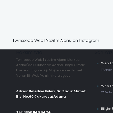
Twinsseoo Web I Yazılım Ajansı on Instagram
Hakkımızda
Son Yazı
Twinsseoo Web | Yazılım Ajansı Merkezi
Web Ta
Adana'da Bulunan ve Adana Başta Olmak
17 Aralık
Üzere Yurt İçi ve Dışı Müşterilerine Hizmet
Veren Bir Web Yazılım Kuruluşudur.
Web Ta
Adres: Belediye Evleri, Dr. Sadık Ahmet
17 Aralık
Blv. No:60 Çukurova/Adana
Bilişim 
Tel: 0850 840 94 24