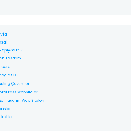
yfa
sal
Yapıyoruz ?
eb Tasarım
Ticaret
oogle SEO
sting Çözümleri
rdPress Websiteleri
el Tasarım Web Siteleri
anslar
aketler