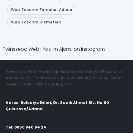
Web Tasarım Firmaları Adana
Web Tasarım Hizmetleri
Twinsseoo Web I Yazılım Ajansı on Instagram
Hakkımızda
Twinsseoo Web | Yazılım Ajansı Merkezi Adana'da Bulunan ve
Adana Başta Olmak Üzere Yurt İçi ve Dışı Müşterilerine Hizmet
Veren Bir Web Yazılım Kuruluşudur.
Adres: Belediye Evleri, Dr. Sadık Ahmet Blv. No:60
Çukurova/Adana
Tel: 0850 840 94 24