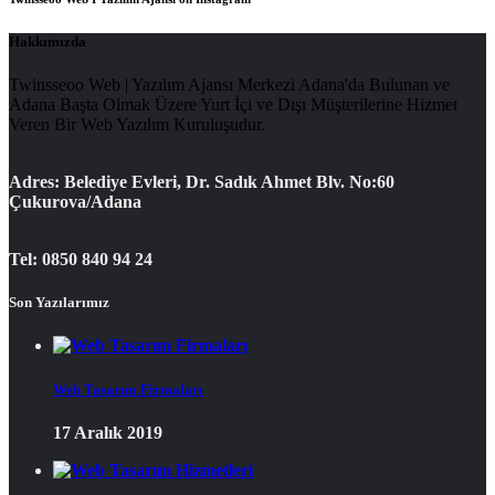
Hakkımızda
Twinsseoo Web | Yazılım Ajansı Merkezi Adana'da Bulunan ve
Adana Başta Olmak Üzere Yurt İçi ve Dışı Müşterilerine Hizmet
Veren Bir Web Yazılım Kuruluşudur.
Adres: Belediye Evleri, Dr. Sadık Ahmet Blv. No:60
Çukurova/Adana
Tel: 0850 840 94 24
Son Yazılarımız
Web Tasarım Firmaları
17 Aralık 2019