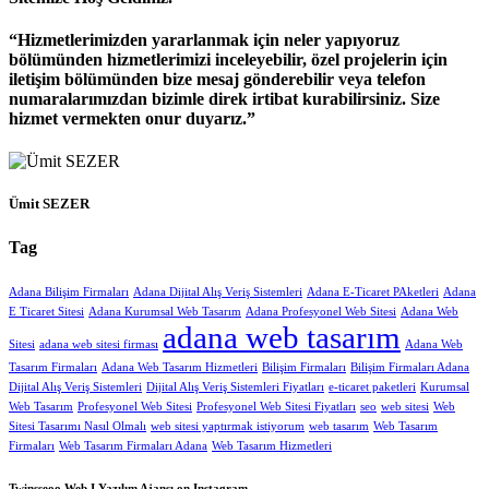
Hizmetlerimizden yararlanmak için neler yapıyoruz
bölümünden hizmetlerimizi inceleyebilir, özel projelerin için
iletişim bölümünden bize mesaj gönderebilir veya telefon
numaralarımızdan bizimle direk irtibat kurabilirsiniz. Size
hizmet vermekten onur duyarız.
Ümit SEZER
Tag
Adana Bilişim Firmaları
Adana Dijital Alış Veriş Sistemleri
Adana E-Ticaret PAketleri
Adana
E Ticaret Sitesi
Adana Kurumsal Web Tasarım
Adana Profesyonel Web Sitesi
Adana Web
adana web tasarım
Sitesi
adana web sitesi firması
Adana Web
Tasarım Firmaları
Adana Web Tasarım Hizmetleri
Bilişim Firmaları
Bilişim Firmaları Adana
Dijital Alış Veriş Sistemleri
Dijital Alış Veriş Sistemleri Fiyatları
e-ticaret paketleri
Kurumsal
Web Tasarım
Profesyonel Web Sitesi
Profesyonel Web Sitesi Fiyatları
seo
web sitesi
Web
Sitesi Tasarımı Nasıl Olmalı
web sitesi yaptırmak istiyorum
web tasarım
Web Tasarım
Firmaları
Web Tasarım Firmaları Adana
Web Tasarım Hizmetleri
Twinsseoo Web I Yazılım Ajansı on Instagram