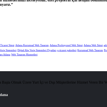
izmetlerimizi inceleyebilir, özel projelerin için iletişim bölümü
uyarız.
icaret Sitesi
Adana Kurumsal Web Tasarım
Adana Profesyonel Web Sitesi
Adana Web Sitesi
ada
 Veriş Sistemleri
Dijital Alış Veriş Sistemleri Fiyatları
e-ticaret paketleri
Kurumsal Web Tasarım
Pr
arı Adana
Web Tasarım Hizmetleri
Başta Olmak Üzere Yurt İçi ve Dışı Müşterilerine Hizmet Veren Bir 
Adana