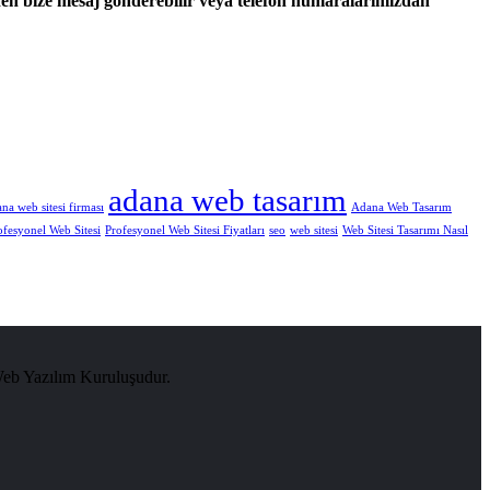
nden bize mesaj gönderebilir veya telefon numaralarımızdan
adana web tasarım
na web sitesi firması
Adana Web Tasarım
ofesyonel Web Sitesi
Profesyonel Web Sitesi Fiyatları
seo
web sitesi
Web Sitesi Tasarımı Nasıl
Web Yazılım Kuruluşudur.