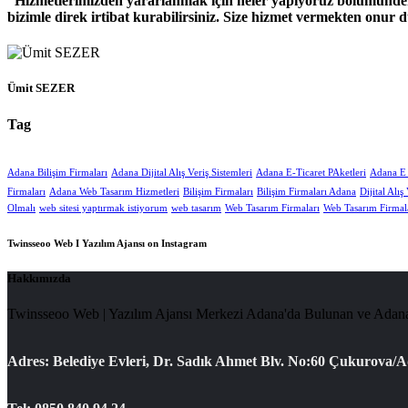
Hizmetlerimizden yararlanmak için neler yapıyoruz bölümünden h
bizimle direk irtibat kurabilirsiniz. Size hizmet vermekten onur d
Ümit SEZER
Tag
Adana Bilişim Firmaları
Adana Dijital Alış Veriş Sistemleri
Adana E-Ticaret PAketleri
Adana E T
Firmaları
Adana Web Tasarım Hizmetleri
Bilişim Firmaları
Bilişim Firmaları Adana
Dijital Alış
Olmalı
web sitesi yaptırmak istiyorum
web tasarım
Web Tasarım Firmaları
Web Tasarım Firmal
Twinsseoo Web I Yazılım Ajansı on Instagram
Hakkımızda
Twinsseoo Web | Yazılım Ajansı Merkezi Adana'da Bulunan ve Adana 
Adres: Belediye Evleri, Dr. Sadık Ahmet Blv. No:60 Çukurova/