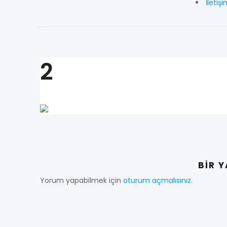
İletiş
2
BIR 
Yorum yapabilmek için
oturum açmalısınız
.