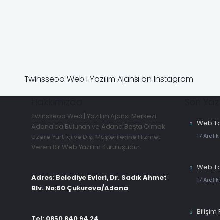
Twinsseoo Web I Yazılım Ajansı on Instagram
Hakkımızda
Son Yazı
Twinsseoo Web | Yazılım Ajansı Merkezi
Web Ta
Adana'da Bulunan ve Adana Başta Olmak
17 Aralık
Üzere Yurt İçi ve Dışı Müşterilerine Hizmet
Veren Bir Web Yazılım Kuruluşudur.
Web Ta
Adres: Belediye Evleri, Dr. Sadık Ahmet
17 Aralık
Blv. No:60 Çukurova/Adana
Bilişim 
Tel: 0850 840 94 24