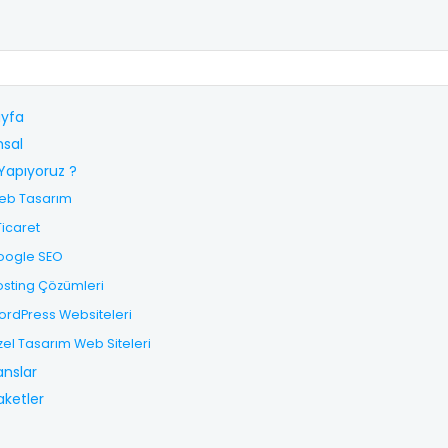
yfa
sal
Yapıyoruz ?
eb Tasarım
Ticaret
oogle SEO
sting Çözümleri
rdPress Websiteleri
el Tasarım Web Siteleri
anslar
aketler