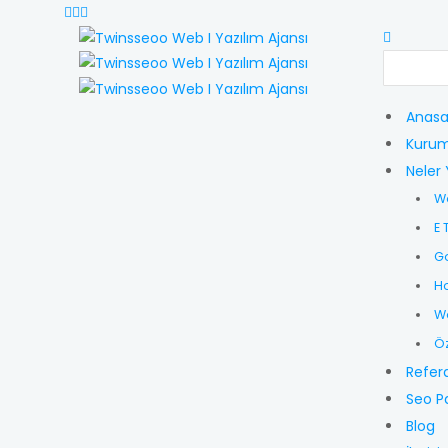
Anasa
Kurum
Neler 
W
E 
G
Ho
Wo
Öz
Refer
Seo P
Blog