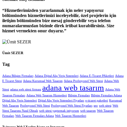
Hizmetlerimizden yararlanmak için neler yapıyoruz
bölümünden hizmetlerimizi inceleyebilir, özel projelerin için
iletişim bölümünden bize mesaj gönderebilir veya telefon
numaralarımızdan bizimle direk irtibat kurabilirsiniz. Size
hizmet vermekten onur duyarız.
Ümit SEZER
Tag
Adana Bilişim Firmaları
Adana Dijital Alış Veriş Sistemleri
Adana E-Ticaret PAketleri
Adana
E Ticaret Sitesi
Adana Kurumsal Web Tasarım
Adana Profesyonel Web Sitesi
Adana Web
adana web tasarım
Sitesi
adana web sitesi firması
Adana Web
Tasarım Firmaları
Adana Web Tasarım Hizmetleri
Bilişim Firmaları
Bilişim Firmaları Adana
Dijital Alış Veriş Sistemleri
Dijital Alış Veriş Sistemleri Fiyatları
e-ticaret paketleri
Kurumsal
Web Tasarım
Profesyonel Web Sitesi
Profesyonel Web Sitesi Fiyatları
seo
web sitesi
Web
Sitesi Tasarımı Nasıl Olmalı
web sitesi yaptırmak istiyorum
web tasarım
Web Tasarım
Firmaları
Web Tasarım Firmaları Adana
Web Tasarım Hizmetleri
Twinsseoo Web I Yazılım Ajansı on Instagram