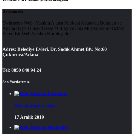
Hakkımızda
Twinsseoo Web | Yazılım Ajansı Merkezi Adana'da Bulunan ve
Adana Başta Olmak Üzere Yurt İçi ve Dışı Müşterilerine Hizmet
Veren Bir Web Yazılım Kuruluşudur.
Adres: Belediye Evleri, Dr. Sadık Ahmet Blv. No:60
Çukurova/Adana
Tel: 0850 840 94 24
Son Yazılarımız
Web Tasarım Firmaları
17 Aralık 2019