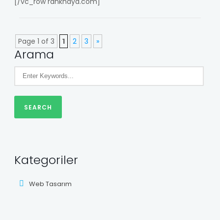
[/vc_row rankhaya.com]
Page 1 of 3
1
2
3
»
Arama
Kategoriler
Web Tasarım