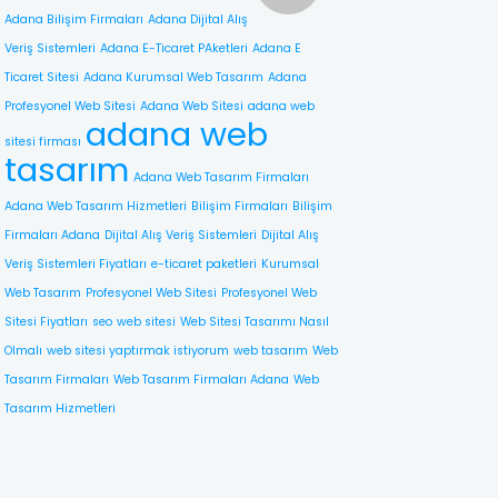
Adana Bilişim Firmaları
Adana Dijital Alış
Veriş Sistemleri
Adana E-Ticaret PAketleri
Adana E
Ticaret Sitesi
Adana Kurumsal Web Tasarım
Adana
Profesyonel Web Sitesi
Adana Web Sitesi
adana web
adana web
sitesi firması
tasarım
Adana Web Tasarım Firmaları
Adana Web Tasarım Hizmetleri
Bilişim Firmaları
Bilişim
Firmaları Adana
Dijital Alış Veriş Sistemleri
Dijital Alış
Veriş Sistemleri Fiyatları
e-ticaret paketleri
Kurumsal
Web Tasarım
Profesyonel Web Sitesi
Profesyonel Web
Sitesi Fiyatları
seo
web sitesi
Web Sitesi Tasarımı Nasıl
Olmalı
web sitesi yaptırmak istiyorum
web tasarım
Web
Tasarım Firmaları
Web Tasarım Firmaları Adana
Web
Tasarım Hizmetleri