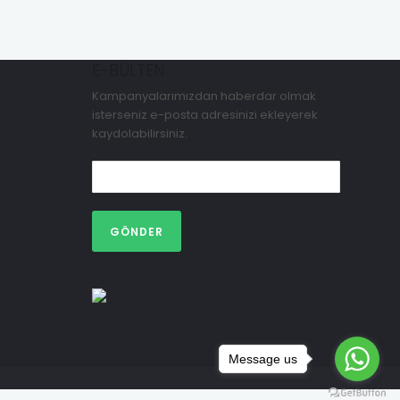
E-BÜLTEN
Kampanyalarımızdan haberdar olmak
isterseniz e-posta adresinizi ekleyerek
kaydolabilirsiniz.
GÖNDER
Message us