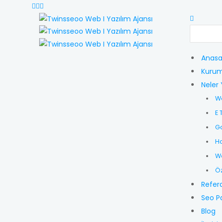
Anasa
Kurum
Neler 
W
E 
G
Ho
Wo
Öz
Refer
Seo P
Blog