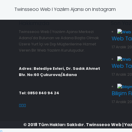
Twinsseoo Web I Yazılım Ajansı on Instagram
Hakkımızda
Son Yazı
Twinsseoo Web | Yazılım Ajansı Merkezi
Web Tas
Adana'da Bulunan ve Adana Başta Olmak
Üzere Yurt İçi ve Dışı Müşterilerine Hizmet
17 Aralık 20
Veren Bir Web Yazılım Kuruluşudur.
Web Tas
Adres: Belediye Evleri, Dr. Sadık Ahmet
17 Aralık 20
Blv. No:60 Çukurova/Adana
Bilişim 
Tel: 0850 840 94 24
17 Aralık 20
© 2018 Tüm Hakları Saklıdır. Twinsseoo Web | Yaz