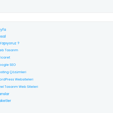
yfa
sal
Yapıyoruz ?
eb Tasarım
Ticaret
oogle SEO
sting Çözümleri
rdPress Websiteleri
el Tasarım Web Siteleri
anslar
aketler