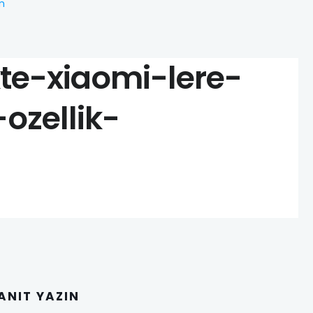
im
kte-xiaomi-lere-
ozellik-
YANIT YAZIN