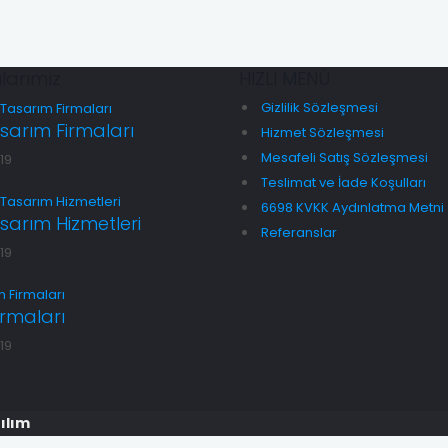
larımız
HIZLI MENÜ
Gizlilik Sözleşmesi
arım Firmaları
Hizmet Sözleşmesi
Mesafeli Satış Sözleşmesi
19
Teslimat ve İade Koşulları
6698 KVKK Aydınlatma Metni
arım Hizmetleri
Referanslar
19
Firmaları
19
ılım