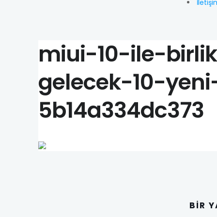
İletiş
miui-10-ile-birli
gelecek-10-yeni-
5b14a334dc373
BIR 